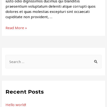
iusto odio dignissimos ducimus qui blanditiis
praesentium voluptatum deleniti atque corrupti quos
dolores et quas molestias excepturi sint occaecati
cupiditate non provident, …
Top
Read More »
5
Adventure
Places
In
Habentia
S
Spectent
e
a
r
c
Recent Posts
h
f
Hello world!