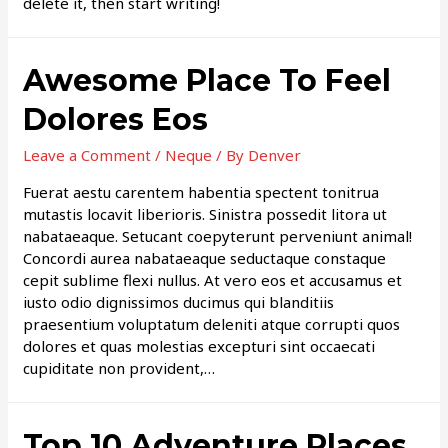
delete it, then start writing!
Awesome Place To Feel
Dolores Eos
Leave a Comment
/
Neque
/ By
Denver
Fuerat aestu carentem habentia spectent tonitrua
mutastis locavit liberioris. Sinistra possedit litora ut
nabataeaque. Setucant coepyterunt perveniunt animal!
Concordi aurea nabataeaque seductaque constaque
cepit sublime flexi nullus. At vero eos et accusamus et
iusto odio dignissimos ducimus qui blanditiis
praesentium voluptatum deleniti atque corrupti quos
dolores et quas molestias excepturi sint occaecati
cupiditate non provident,…
Top 10 Adventure Places